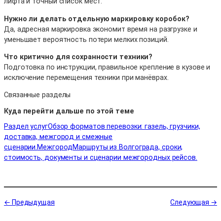
лифта и точный список мест.
Нужно ли делать отдельную маркировку коробок?
Да, адресная маркировка экономит время на разгрузке и
уменьшает вероятность потери мелких позиций.
Что критично для сохранности техники?
Подготовка по инструкции, правильное крепление в кузове и
исключение перемещения техники при манёврах.
Связанные разделы
Куда перейти дальше по этой теме
Раздел услуг
Обзор форматов перевозки: газель, грузчики,
доставка, межгород и смежные
сценарии.
Межгород
Маршруты из Волгограда, сроки,
стоимость, документы и сценарии межгородных рейсов.
← Предыдущая
Следующая →