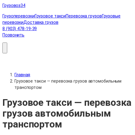
Перейти
Грузовоз
34
к
Грузоперевозки
Грузовое такси
Перевозка грузов
Грузовые
содержимому
перевозки
Доставка грузов
8 (903) 478-19-39
Позвонить
Главная
Грузовое такси — перевозка грузов автомобильным
транспортом
Грузовое такси — перевозка
грузов автомобильным
транспортом