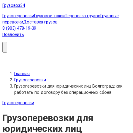
Перейти
Грузовоз
34
к
Грузоперевозки
Грузовое такси
Перевозка грузов
Грузовые
содержимому
перевозки
Доставка грузов
8 (903) 478-19-39
Позвонить
Главная
Грузоперевозки
Грузоперевозки для юридических лиц Волгоград: как
работать по договору без операционных сбоев
Грузоперевозки
Грузоперевозки для
юридических лиц