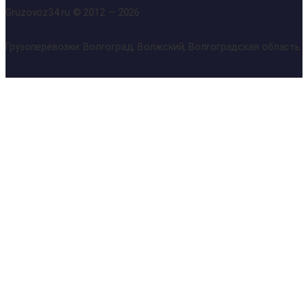
Gruzovoz34.ru © 2012 — 2026
Грузоперевозки: Волгоград, Волжский, Волгоградская область