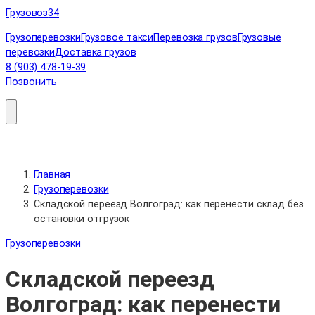
Перейти
Грузовоз
34
к
Грузоперевозки
Грузовое такси
Перевозка грузов
Грузовые
содержимому
перевозки
Доставка грузов
8 (903) 478-19-39
Позвонить
Главная
Грузоперевозки
Складской переезд Волгоград: как перенести склад без
остановки отгрузок
Грузоперевозки
Складской переезд
Волгоград: как перенести