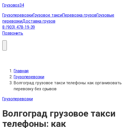
Перейти
Грузовоз
34
к
Грузоперевозки
Грузовое такси
Перевозка грузов
Грузовые
содержимому
перевозки
Доставка грузов
8 (903) 478-19-39
Позвонить
Главная
Грузоперевозки
Волгоград грузовое такси телефоны: как организовать
перевозку без срывов
Грузоперевозки
Волгоград грузовое такси
телефоны: как