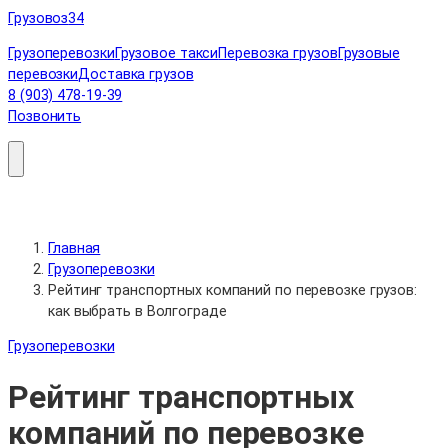
Перейти
Грузовоз
34
к
Грузоперевозки
Грузовое такси
Перевозка грузов
Грузовые
содержимому
перевозки
Доставка грузов
8 (903) 478-19-39
Позвонить
Главная
Грузоперевозки
Рейтинг транспортных компаний по перевозке грузов:
как выбрать в Волгограде
Грузоперевозки
Рейтинг транспортных
компаний по перевозке