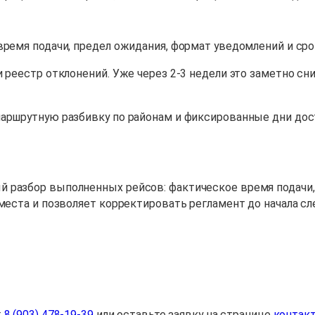
 время подачи, предел ожидания, формат уведомлений и с
 реестр отклонений. Уже через 2-3 недели это заметно сн
маршрутную разбивку по районам и фиксированные дни дос
 разбор выполненных рейсов: фактическое время подачи, 
места и позволяет корректировать регламент до начала сл
:
8 (903) 478-19-39
или оставьте заявку на странице
контак