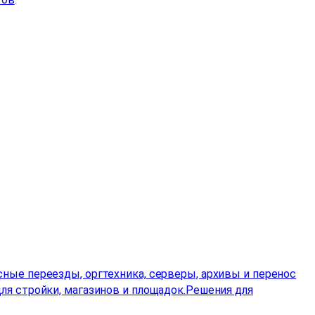
ные переезды, оргтехника, серверы, архивы и перенос
ля стройки, магазинов и площадок.
Решения для