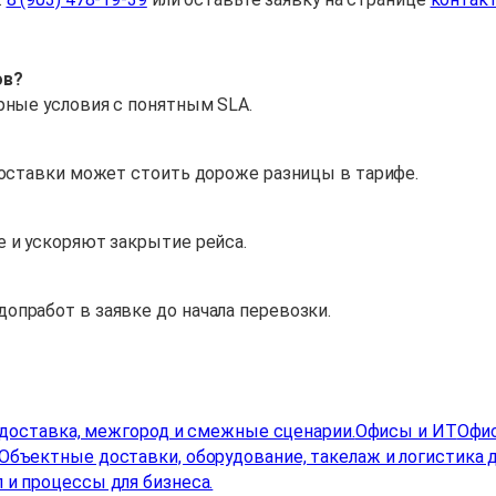
ов?
рные условия с понятным SLA.
поставки может стоить дороже разницы в тарифе.
 и ускоряют закрытие рейса.
опработ в заявке до начала перевозки.
, доставка, межгород и смежные сценарии.
Офисы и ИТ
Офис
Объектные доставки, оборудование, такелаж и логистика д
 и процессы для бизнеса.