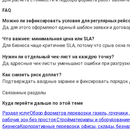
FAQ
Можно ли зафиксировать условия для регулярных рейс
Да, для этого оформляют единый шаблон заявки и догово
Что важнее: минимальная цена или SLA?
Для бизнеса чаще критичнее SLA, потому что срыв окна 
Нужен ли отдельный чек-лист на каждую точку?
Да, адресные чек-листы уменьшают ошибки при разгрузке
Как снизить риск доплат?
Подтверждать вводные заранее и фиксировать порядок д
Связанные разделы
Куда перейти дальше по этой теме
Раздел услуг
Обзор форматов перевозки: газель, грузчики
рабочих зон без простоя.
Стройматериалы и оборудование
бизнеса
Корпоративные перевозки, офисы, склады, безнал