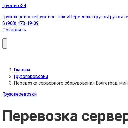
Перейти
Грузовоз
34
к
Грузоперевозки
Грузовое такси
Перевозка грузов
Грузовые
содержимому
8 (903) 478-19-39
Позвонить
Главная
Грузоперевозки
Перевозка серверного оборудования Волгоград: ми
Грузоперевозки
Перевозка серве