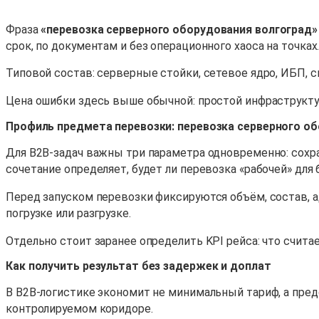
Фраза
«перевозка серверного оборудования волгоград»
срок, по документам и без операционного хаоса на точках
Типовой состав: серверные стойки, сетевое ядро, ИБП, 
Цена ошибки здесь выше обычной: простой инфраструкту
Профиль предмета перевозки: перевозка серверного о
Для B2B-задач важны три параметра одновременно: сохра
сочетание определяет, будет ли перевозка «рабочей» для 
Перед запуском перевозки фиксируются объём, состав, ад
погрузке или разгрузке.
Отдельно стоит заранее определить KPI рейса: что счит
Как получить результат без задержек и доплат
В B2B-логистике экономит не минимальный тариф, а пре
контролируемом коридоре.