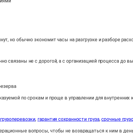
ниями
ут, но обычно экономит часы на разгрузке и разборе расх
о связаны не с дорогой, а с организацией процесса до вы
резерва
казуемой по срокам и проще в управлении для внутренних 
 грузоперевозки
,
гарантия сохранности груза
,
срочные груз
ерационные вопросы, чтобы не возвращаться к ним в день