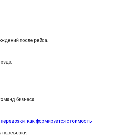
ождений после рейса.
езда:
команд бизнеса.
оперевозки
,
как формируется стоимость
.
 перевозки.