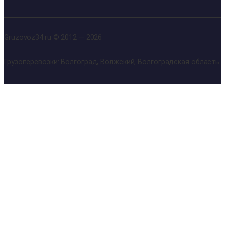
Gruzovoz34.ru © 2012 — 2026
Грузоперевозки: Волгоград, Волжский, Волгоградская область