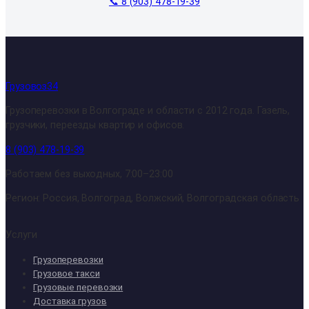
📞 8 (903) 478-19-39
Грузовоз34
Грузоперевозки в Волгограде и области с 2012 года. Газель,
грузчики, переезды квартир и офисов.
8 (903) 478-19-39
Работаем без выходных, 7:00–23:00
Регион: Россия, Волгоград, Волжский, Волгоградская область
Услуги
Грузоперевозки
Грузовое такси
Грузовые перевозки
Доставка грузов