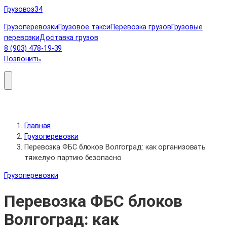
Перейти
Грузовоз
34
к
Грузоперевозки
Грузовое такси
Перевозка грузов
Грузовые
содержимому
перевозки
Доставка грузов
8 (903) 478-19-39
Позвонить
Главная
Грузоперевозки
Перевозка ФБС блоков Волгоград: как организовать
тяжелую партию безопасно
Грузоперевозки
Перевозка ФБС блоков
Волгоград: как