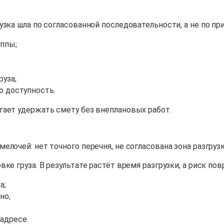
зка шла по согласованной последовательности, а не по при
уппы;
уза;
о доступность.
гает удержать смету без внеплановых работ.
лочей: нет точного перечня, не согласована зона разгруз
ке груза. В результате растёт время разгрузки, а риск п
а;
но;
адресе.