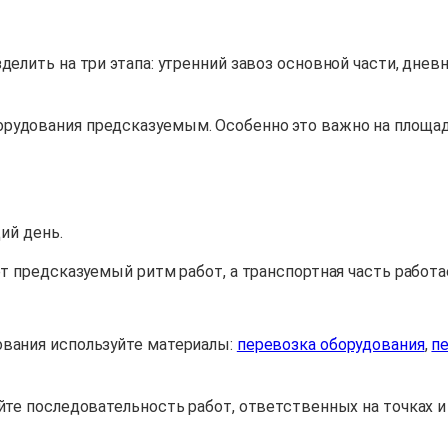
делить на три этапа: утренний завоз основной части, днев
рудования предсказуемым. Особенно это важно на площад
ий день.
ет предсказуемый ритм работ, а транспортная часть работ
ования используйте материалы:
перевозка оборудования
,
п
йте последовательность работ, ответственных на точках и