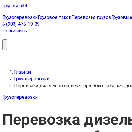
Перейти
Грузовоз
34
к
Грузоперевозки
Грузовое такси
Перевозка грузов
Грузовые
содержимому
8 (903) 478-19-39
Позвонить
Главная
Грузоперевозки
Перевозка дизельного генератора Волгоград: как д
Грузоперевозки
Перевозка дизель