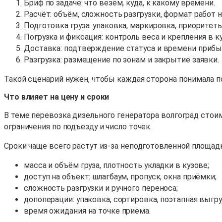
Бриф по задаче: что везём, куда, к какому времени.
Расчёт: объём, сложность разгрузки, формат работ н
Подготовка груза: упаковка, маркировка, приоритет
Погрузка и фиксация: контроль веса и крепления в к
Доставка: подтверждение статуса и времени прибы
Разгрузка: размещение по зонам и закрытие заявки.
Такой сценарий нужен, чтобы каждая сторона понимала п
Что влияет на цену и сроки
В теме перевозка дизельного генератора волгоград стои
ограничения по подъезду и число точек.
Сроки чаще всего растут из-за неподготовленной площадк
масса и объём груза, плотность укладки в кузове;
доступ на объект: шлагбаум, пропуск, окна приёмки;
сложность разгрузки и ручного переноса;
допоперации: упаковка, сортировка, поэтапная выгру
время ожидания на точке приёма.