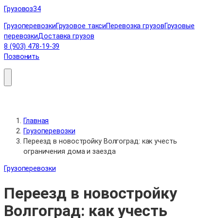
Перейти
Грузовоз
34
к
Грузоперевозки
Грузовое такси
Перевозка грузов
Грузовые
содержимому
перевозки
Доставка грузов
8 (903) 478-19-39
Позвонить
Главная
Грузоперевозки
Переезд в новостройку Волгоград: как учесть
ограничения дома и заезда
Грузоперевозки
Переезд в новостройку
Волгоград: как учесть