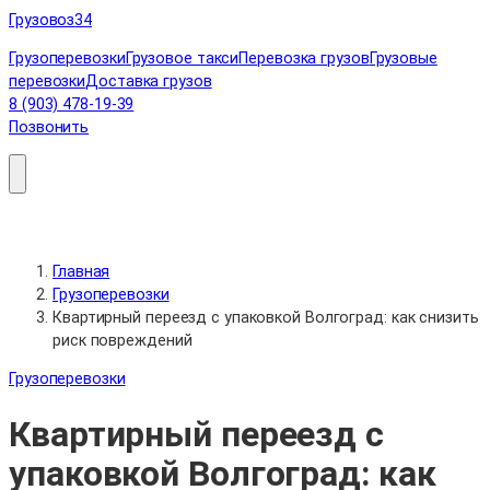
Перейти
Грузовоз
34
к
Грузоперевозки
Грузовое такси
Перевозка грузов
Грузовые
содержимому
перевозки
Доставка грузов
8 (903) 478-19-39
Позвонить
Главная
Грузоперевозки
Квартирный переезд с упаковкой Волгоград: как снизить
риск повреждений
Грузоперевозки
Квартирный переезд с
упаковкой Волгоград: как