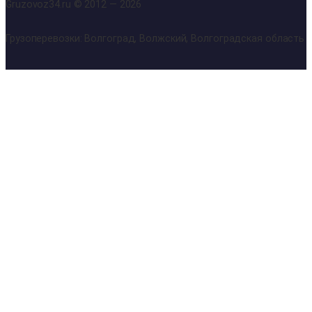
Gruzovoz34.ru © 2012 — 2026
Грузоперевозки: Волгоград, Волжский, Волгоградская область