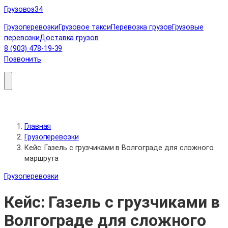
Перейти
Грузовоз
34
к
Грузоперевозки
Грузовое такси
Перевозка грузов
Грузовые
содержимому
перевозки
Доставка грузов
8 (903) 478-19-39
Позвонить
Главная
Грузоперевозки
Кейс: Газель с грузчиками в Волгограде для сложного
маршрута
Грузоперевозки
Кейс: Газель с грузчиками в
Волгограде для сложного