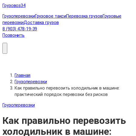
Перейти
Грузовоз
34
к
Грузоперевозки
Грузовое такси
Перевозка грузов
Грузовые
содержимому
перевозки
Доставка грузов
8 (903) 478-19-39
Позвонить
Главная
Грузоперевозки
Как правильно перевозить холодильник в машине:
практический порядок перевозки без рисков
Грузоперевозки
Как правильно перевозить
холодильник в машине: