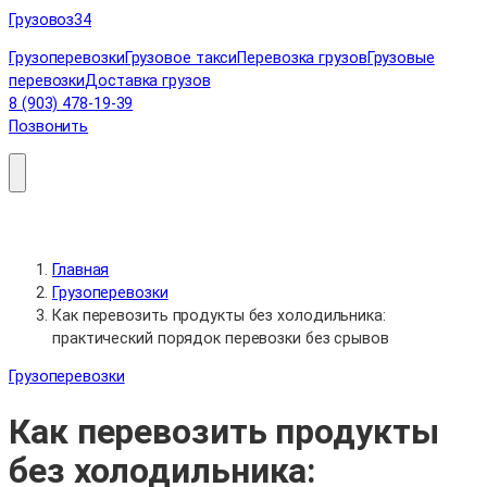
Перейти
Грузовоз
34
к
Грузоперевозки
Грузовое такси
Перевозка грузов
Грузовые
содержимому
перевозки
Доставка грузов
8 (903) 478-19-39
Позвонить
Главная
Грузоперевозки
Как перевозить продукты без холодильника:
практический порядок перевозки без срывов
Грузоперевозки
Как перевозить продукты
без холодильника: