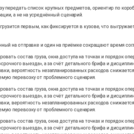
зу передать список крупных предметов, ориентир по короб
ации, а не на усреднённый сценарий.
 грузится первым, как фиксируется в кузове, что выгружае
нный на отправке и один на приёмке сокращают время сог
овать состав груза, окна доступа на точках и порядок опе
 «срочного выезда», а за счёт детального брифа и дисцип
овки, вероятность незапланированных расходов снижается,
емую перевозку от проблемного сценария.
овать состав груза, окна доступа на точках и порядок опе
 «срочного выезда», а за счёт детального брифа и дисцип
овки, вероятность незапланированных расходов снижается,
емую перевозку от проблемного сценария.
овать состав груза, окна доступа на точках и порядок опе
 «срочного выезда», а за счёт детального брифа и дисцип