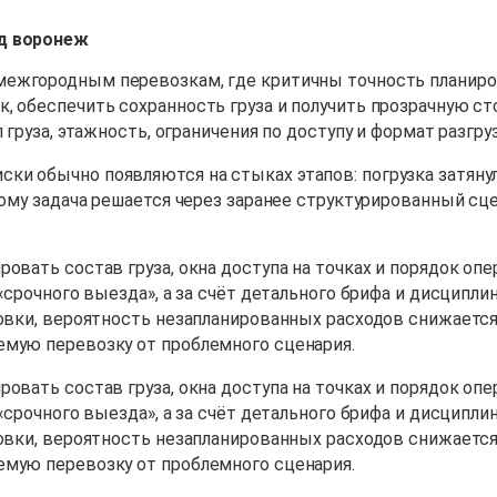
ад воронеж
межгородным перевозкам, где критичны точность планиро
, обеспечить сохранность груза и получить прозрачную ст
груза, этажность, ограничения по доступу и формат разгруз
 обычно появляются на стыках этапов: погрузка затянулас
тому задача решается через заранее структурированный сц
овать состав груза, окна доступа на точках и порядок опе
 «срочного выезда», а за счёт детального брифа и дисцип
овки, вероятность незапланированных расходов снижается,
емую перевозку от проблемного сценария.
овать состав груза, окна доступа на точках и порядок опе
 «срочного выезда», а за счёт детального брифа и дисцип
овки, вероятность незапланированных расходов снижается,
емую перевозку от проблемного сценария.