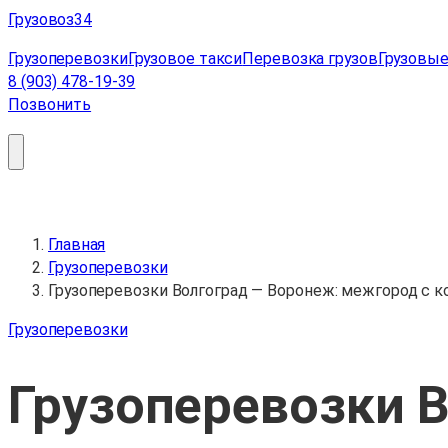
Перейти
Грузовоз
34
к
Грузоперевозки
Грузовое такси
Перевозка грузов
Грузовые
содержимому
8 (903) 478-19-39
Позвонить
Главная
Грузоперевозки
Грузоперевозки Волгоград — Воронеж: межгород с 
Грузоперевозки
Грузоперевозки 