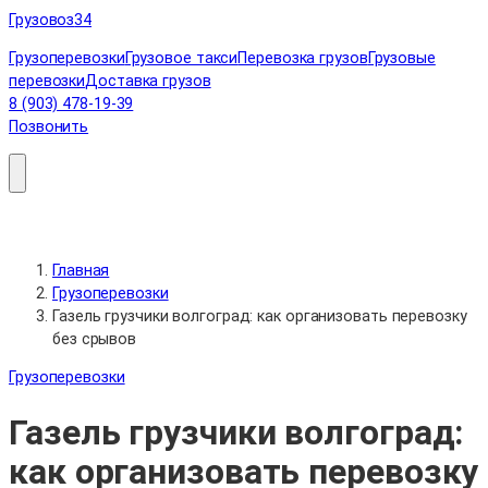
Перейти
Грузовоз
34
к
Грузоперевозки
Грузовое такси
Перевозка грузов
Грузовые
содержимому
перевозки
Доставка грузов
8 (903) 478-19-39
Позвонить
Главная
Грузоперевозки
Газель грузчики волгоград: как организовать перевозку
без срывов
Грузоперевозки
Газель грузчики волгоград:
как организовать перевозку